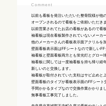
Comment
以前も看板を発注いただいた整骨院様が他
オープンされるので看板をご依頼いただき
以前営業されてたお店の看板があるので看
袖看板は現在看板製作されていないメーカ
他のメーカーさんの看板表示面アクリルを
壁面看板表示面はFFシートなので新しいF
袖看板と壁面看板両方とも蛍光灯とグロー
袖看板に関しては一度袖看板を持ち帰り経
新しいのと交換します。
袖看板が取付されていた支柱はサビ止めと
壁面看板のタイプが看板表示面のFFシート
手間かかるタイプなので交換作業かかりま
無事看板工事完了しました。
奈良県北葛城郡王寺町久度で看板やテント