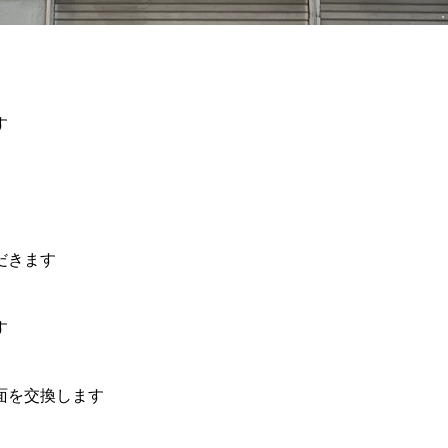
す
だきます
す
面を交換します