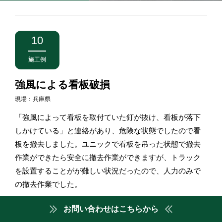
10
施工例
強風による看板破損
現場：兵庫県
「強風によって看板を取付ていた釘が抜け、看板が落下
しかけている」と連絡があり、危険な状態でしたので看
板を撤去しました。ユニックで看板を吊った状態で撤去
作業ができたら安全に撤去作業ができますが、トラック
を設置することがが難しい状況だったので、人力のみで
の撤去作業でした。
看板が危険な状態になっているので早急に看板を撤去す
お問い合わせはこちらから
る必要がありますが、歩行者が多く作業効率が悪く撤去