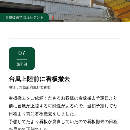
台風被害で敗れたテント
右へスワイプ
07
施工例
台風上陸前に看板撤去
現場：大阪府羽曳野市古市
看板撤去をご依頼くださるお客様の看板撤去予定日より
前に台風が上陸する可能性があるので、当初予定してた
日程より前に看板撤去をしました。
予想してたより看板が腐食していたので看板撤去の日程
を早めて正解でした。