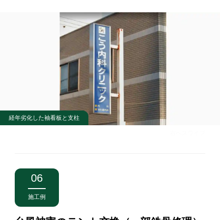
経年劣化した袖看板と支柱
右へスワイプ
06
施工例