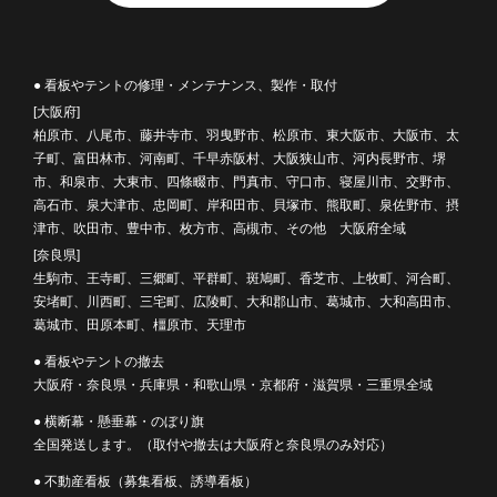
● 看板やテントの修理・メンテナンス、製作・取付
[大阪府]
柏原市、八尾市、藤井寺市、羽曳野市、松原市、東大阪市、大阪市、太
子町、富田林市、河南町、千早赤阪村、大阪狭山市、河内長野市、堺
市、和泉市、大東市、四條畷市、門真市、守口市、寝屋川市、交野市、
高石市、泉大津市、忠岡町、岸和田市、貝塚市、熊取町、泉佐野市、摂
津市、吹田市、豊中市、枚方市、高槻市、その他 大阪府全域
[奈良県]
生駒市、王寺町、三郷町、平群町、斑鳩町、香芝市、上牧町、河合町、
安堵町、川西町、三宅町、広陵町、大和郡山市、葛城市、大和高田市、
葛城市、田原本町、橿原市、天理市
● 看板やテントの撤去
大阪府・奈良県・兵庫県・和歌山県・京都府・滋賀県・三重県全域
● 横断幕・懸垂幕・のぼり旗
全国発送します。（取付や撤去は大阪府と奈良県のみ対応）
● 不動産看板（募集看板、誘導看板）