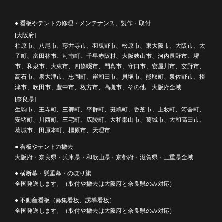
● 看板やテントの修理・メンテナンス、製作・取付
[大阪府]
柏原市、八尾市、藤井寺市、羽曳野市、松原市、東大阪市、大阪市、太
子町、富田林市、河南町、千早赤阪村、大阪狭山市、河内長野市、堺
市、和泉市、大東市、四條畷市、門真市、守口市、寝屋川市、交野市、
高石市、泉大津市、忠岡町、岸和田市、貝塚市、熊取町、泉佐野市、摂
津市、吹田市、豊中市、枚方市、高槻市、その他 大阪府全域
[奈良県]
生駒市、王寺町、三郷町、平群町、斑鳩町、香芝市、上牧町、河合町、
安堵町、川西町、三宅町、広陵町、大和郡山市、葛城市、大和高田市、
葛城市、田原本町、橿原市、天理市
● 看板やテントの撤去
大阪府・奈良県・兵庫県・和歌山県・京都府・滋賀県・三重県全域
● 横断幕・懸垂幕・のぼり旗
全国発送します。（取付や撤去は大阪府と奈良県のみ対応）
● 不動産看板（募集看板、誘導看板）
全国発送します。（取付や撤去は大阪府と奈良県のみ対応）