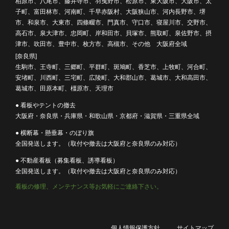
柏原市、八尾市、藤井寺市、羽曳野市、松原市、東大阪市、大阪市、太
子町、富田林市、河南町、千早赤阪村、大阪狭山市、河内長野市、堺
市、和泉市、大東市、四條畷市、門真市、守口市、寝屋川市、交野市、
高石市、泉大津市、忠岡町、岸和田市、貝塚市、熊取町、泉佐野市、摂
津市、吹田市、豊中市、枚方市、高槻市、その他 大阪府全域
[奈良県]
生駒市、王寺町、三郷町、平群町、斑鳩町、香芝市、上牧町、河合町、
安堵町、川西町、三宅町、広陵町、大和郡山市、葛城市、大和高田市、
葛城市、田原本町、橿原市、天理市
● 看板やテントの撤去
大阪府・奈良県・兵庫県・和歌山県・京都府・滋賀県・三重県全域
● 横断幕・懸垂幕・のぼり旗
全国発送します。（取付や撤去は大阪府と奈良県のみ対応）
● 不動産看板（募集看板、誘導看板）
全国発送します。（取付や撤去は大阪府と奈良県のみ対応）
看板の修理、メンテナンス等お気軽にご連絡下さい。
個人情報保護方針
サイトマップ