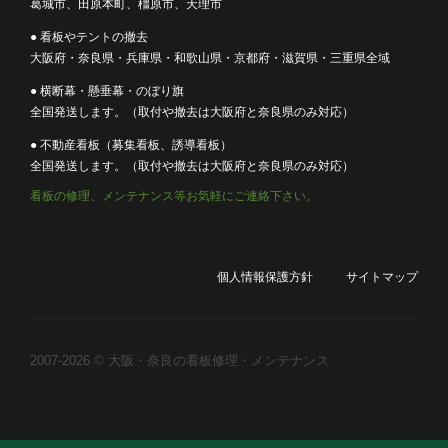
葛城市、田原本町、橿原市、天理市
● 看板やテントの撤去
大阪府・奈良県・兵庫県・和歌山県・京都府・滋賀県・三重県全域
● 横断幕・懸垂幕・のぼり旗
全国発送します。（取付や撤去は大阪府と奈良県のみ対応）
● 不動産看板（募集看板、誘導看板）
全国発送します。（取付や撤去は大阪府と奈良県のみ対応）
看板の修理、メンテナンス等お気軽にご連絡下さい。
個人情報保護方針
サイトマップ
2007-2026 © 大阪・奈良の看板修理・メンテナンス