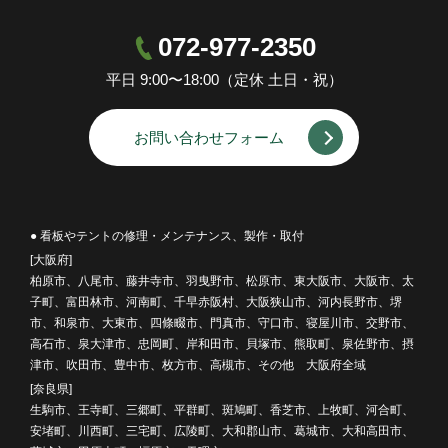
072-977-2350
平日 9:00〜18:00（定休 土日・祝）
お問い合わせフォーム
● 看板やテントの修理・メンテナンス、製作・取付
[大阪府]
柏原市、八尾市、藤井寺市、羽曳野市、松原市、東大阪市、大阪市、太
子町、富田林市、河南町、千早赤阪村、大阪狭山市、河内長野市、堺
市、和泉市、大東市、四條畷市、門真市、守口市、寝屋川市、交野市、
高石市、泉大津市、忠岡町、岸和田市、貝塚市、熊取町、泉佐野市、摂
津市、吹田市、豊中市、枚方市、高槻市、その他 大阪府全域
[奈良県]
生駒市、王寺町、三郷町、平群町、斑鳩町、香芝市、上牧町、河合町、
安堵町、川西町、三宅町、広陵町、大和郡山市、葛城市、大和高田市、