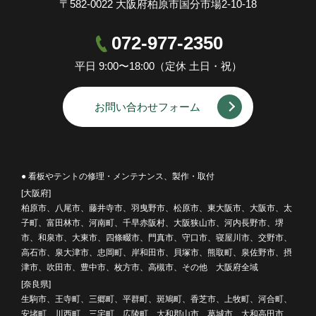
〒582-0022 大阪府柏原市国分市場2-10-18
072-977-2350
平日 9:00〜18:00（定休 土日・祝）
お問い合わせフォーム
● 看板やテントの修理・メンテナンス、製作・取付
[大阪府]
柏原市、八尾市、藤井寺市、羽曳野市、松原市、東大阪市、大阪市、太
子町、富田林市、河南町、千早赤阪村、大阪狭山市、河内長野市、堺
市、和泉市、大東市、四條畷市、門真市、守口市、寝屋川市、交野市、
高石市、泉大津市、忠岡町、岸和田市、貝塚市、熊取町、泉佐野市、摂
津市、吹田市、豊中市、枚方市、高槻市、その他 大阪府全域
[奈良県]
生駒市、王寺町、三郷町、平群町、斑鳩町、香芝市、上牧町、河合町、
安堵町、川西町、三宅町、広陵町、大和郡山市、葛城市、大和高田市、