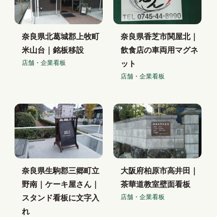
奈良県北葛城郡上牧町
奈良県香芝市関屋北｜
米山台｜銘板移設
飲食店の車両用マグネ
店舗・企業看板
ット
店舗・企業看板
奈良県生駒郡三郷町立
大阪府柏原市高井田｜
野南｜ケーキ屋さん｜
茶華道教室壁面看板
店舗・企業看板
スタンド看板に文字入
れ