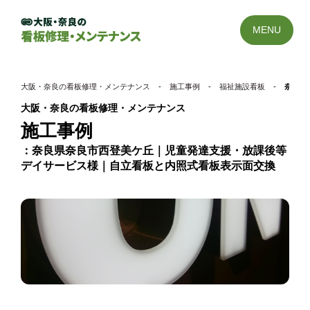
MENU
大阪・奈良の看板修理・メンテナンス
-
施工事例
-
福祉施設看板
-
奈良県
大阪・奈良の看板修理・メンテナンス
施工事例
奈良県奈良市西登美ケ丘｜​児童発達支援・放課後等
デイサービス様｜自立看板と内照式看板表示面交換