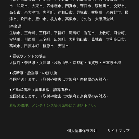
市、和泉市、大東市、四條畷市、門真市、守口市、寝屋川市、交野市、
高石市、泉大津市、忠岡町、岸和田市、貝塚市、熊取町、泉佐野市、摂
津市、吹田市、豊中市、枚方市、高槻市、その他 大阪府全域
[奈良県]
生駒市、王寺町、三郷町、平群町、斑鳩町、香芝市、上牧町、河合町、
安堵町、川西町、三宅町、広陵町、大和郡山市、葛城市、大和高田市、
葛城市、田原本町、橿原市、天理市
● 看板やテントの撤去
大阪府・奈良県・兵庫県・和歌山県・京都府・滋賀県・三重県全域
● 横断幕・懸垂幕・のぼり旗
全国発送します。（取付や撤去は大阪府と奈良県のみ対応）
● 不動産看板（募集看板、誘導看板）
全国発送します。（取付や撤去は大阪府と奈良県のみ対応）
看板の修理、メンテナンス等お気軽にご連絡下さい。
個人情報保護方針
サイトマップ