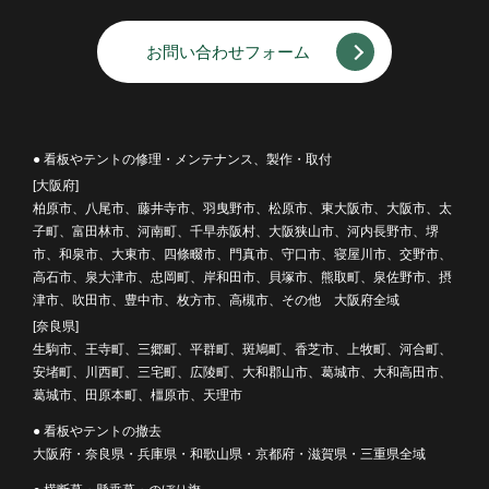
お問い合わせフォーム
● 看板やテントの修理・メンテナンス、製作・取付
[大阪府]
柏原市、八尾市、藤井寺市、羽曳野市、松原市、東大阪市、大阪市、太
子町、富田林市、河南町、千早赤阪村、大阪狭山市、河内長野市、堺
市、和泉市、大東市、四條畷市、門真市、守口市、寝屋川市、交野市、
高石市、泉大津市、忠岡町、岸和田市、貝塚市、熊取町、泉佐野市、摂
津市、吹田市、豊中市、枚方市、高槻市、その他 大阪府全域
[奈良県]
生駒市、王寺町、三郷町、平群町、斑鳩町、香芝市、上牧町、河合町、
安堵町、川西町、三宅町、広陵町、大和郡山市、葛城市、大和高田市、
葛城市、田原本町、橿原市、天理市
● 看板やテントの撤去
大阪府・奈良県・兵庫県・和歌山県・京都府・滋賀県・三重県全域