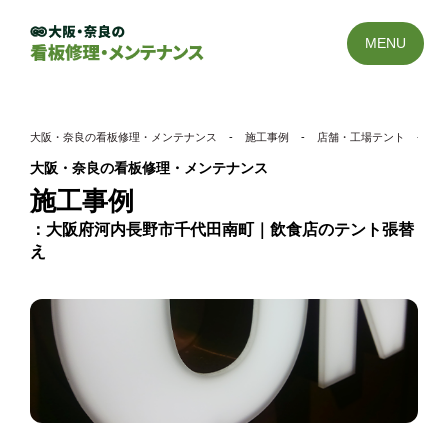
MENU
大阪・奈良の看板修理・メンテナンス
-
施工事例
-
店舗・工場テント
-
大
大阪・奈良の看板修理・メンテナンス
施工事例
大阪府河内長野市千代田南町｜飲食店のテント張替
え