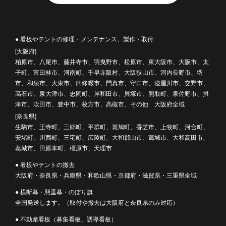
● 看板やテントの修理・メンテナンス、製作・取付
[大阪府]
柏原市、八尾市、藤井寺市、羽曳野市、松原市、東大阪市、大阪市、太
子町、富田林市、河南町、千早赤阪村、大阪狭山市、河内長野市、堺
市、和泉市、大東市、四條畷市、門真市、守口市、寝屋川市、交野市、
高石市、泉大津市、忠岡町、岸和田市、貝塚市、熊取町、泉佐野市、摂
津市、吹田市、豊中市、枚方市、高槻市、その他 大阪府全域
[奈良県]
生駒市、王寺町、三郷町、平群町、斑鳩町、香芝市、上牧町、河合町、
安堵町、川西町、三宅町、広陵町、大和郡山市、葛城市、大和高田市、
葛城市、田原本町、橿原市、天理市
● 看板やテントの撤去
大阪府・奈良県・兵庫県・和歌山県・京都府・滋賀県・三重県全域
● 横断幕・懸垂幕・のぼり旗
全国発送します。（取付や撤去は大阪府と奈良県のみ対応）
● 不動産看板（募集看板、誘導看板）