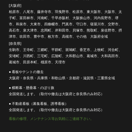
[大阪府]
柏原市、八尾市、藤井寺市、羽曳野市、松原市、東大阪市、大阪市、太
子町、富田林市、河南町、千早赤阪村、大阪狭山市、河内長野市、堺
市、和泉市、大東市、四條畷市、門真市、守口市、寝屋川市、交野市、
高石市、泉大津市、忠岡町、岸和田市、貝塚市、熊取町、泉佐野市、摂
津市、吹田市、豊中市、枚方市、高槻市、その他 大阪府全域
[奈良県]
生駒市、王寺町、三郷町、平群町、斑鳩町、香芝市、上牧町、河合町、
安堵町、川西町、三宅町、広陵町、大和郡山市、葛城市、大和高田市、
葛城市、田原本町、橿原市、天理市
● 看板やテントの撤去
大阪府・奈良県・兵庫県・和歌山県・京都府・滋賀県・三重県全域
● 横断幕・懸垂幕・のぼり旗
全国発送します。（取付や撤去は大阪府と奈良県のみ対応）
● 不動産看板（募集看板、誘導看板）
全国発送します。（取付や撤去は大阪府と奈良県のみ対応）
看板の修理、メンテナンス等お気軽にご連絡下さい。