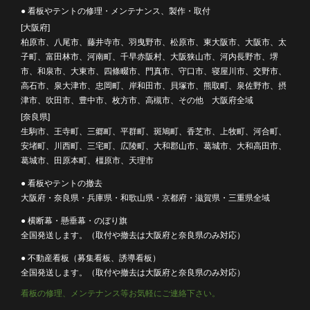
● 看板やテントの修理・メンテナンス、製作・取付
[大阪府]
柏原市、八尾市、藤井寺市、羽曳野市、松原市、東大阪市、大阪市、太
子町、富田林市、河南町、千早赤阪村、大阪狭山市、河内長野市、堺
市、和泉市、大東市、四條畷市、門真市、守口市、寝屋川市、交野市、
高石市、泉大津市、忠岡町、岸和田市、貝塚市、熊取町、泉佐野市、摂
津市、吹田市、豊中市、枚方市、高槻市、その他 大阪府全域
[奈良県]
生駒市、王寺町、三郷町、平群町、斑鳩町、香芝市、上牧町、河合町、
安堵町、川西町、三宅町、広陵町、大和郡山市、葛城市、大和高田市、
葛城市、田原本町、橿原市、天理市
● 看板やテントの撤去
大阪府・奈良県・兵庫県・和歌山県・京都府・滋賀県・三重県全域
● 横断幕・懸垂幕・のぼり旗
全国発送します。（取付や撤去は大阪府と奈良県のみ対応）
● 不動産看板（募集看板、誘導看板）
全国発送します。（取付や撤去は大阪府と奈良県のみ対応）
看板の修理、メンテナンス等お気軽にご連絡下さい。