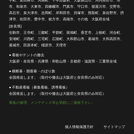
子町、富田林市、河南町、千早赤阪村、大阪狭山市、河内長野市、堺
市、和泉市、大東市、四條畷市、門真市、守口市、寝屋川市、交野市、
高石市、泉大津市、忠岡町、岸和田市、貝塚市、熊取町、泉佐野市、摂
津市、吹田市、豊中市、枚方市、高槻市、その他 大阪府全域
[奈良県]
生駒市、王寺町、三郷町、平群町、斑鳩町、香芝市、上牧町、河合町、
安堵町、川西町、三宅町、広陵町、大和郡山市、葛城市、大和高田市、
葛城市、田原本町、橿原市、天理市
● 看板やテントの撤去
大阪府・奈良県・兵庫県・和歌山県・京都府・滋賀県・三重県全域
● 横断幕・懸垂幕・のぼり旗
全国発送します。（取付や撤去は大阪府と奈良県のみ対応）
● 不動産看板（募集看板、誘導看板）
全国発送します。（取付や撤去は大阪府と奈良県のみ対応）
看板の修理、メンテナンス等お気軽にご連絡下さい。
個人情報保護方針
サイトマップ