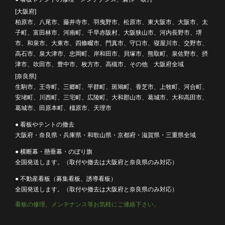
[大阪府]
柏原市、八尾市、藤井寺市、羽曳野市、松原市、東大阪市、大阪市、太
子町、富田林市、河南町、千早赤阪村、大阪狭山市、河内長野市、堺
市、和泉市、大東市、四條畷市、門真市、守口市、寝屋川市、交野市、
高石市、泉大津市、忠岡町、岸和田市、貝塚市、熊取町、泉佐野市、摂
津市、吹田市、豊中市、枚方市、高槻市、その他 大阪府全域
[奈良県]
生駒市、王寺町、三郷町、平群町、斑鳩町、香芝市、上牧町、河合町、
安堵町、川西町、三宅町、広陵町、大和郡山市、葛城市、大和高田市、
葛城市、田原本町、橿原市、天理市
● 看板やテントの撤去
大阪府・奈良県・兵庫県・和歌山県・京都府・滋賀県・三重県全域
● 横断幕・懸垂幕・のぼり旗
全国発送します。（取付や撤去は大阪府と奈良県のみ対応）
● 不動産看板（募集看板、誘導看板）
全国発送します。（取付や撤去は大阪府と奈良県のみ対応）
看板の修理、メンテナンス等お気軽にご連絡下さい。