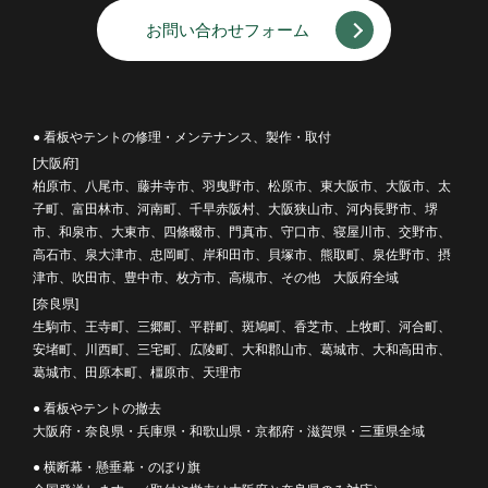
お問い合わせフォーム
● 看板やテントの修理・メンテナンス、製作・取付
[大阪府]
柏原市、八尾市、藤井寺市、羽曳野市、松原市、東大阪市、大阪市、太
子町、富田林市、河南町、千早赤阪村、大阪狭山市、河内長野市、堺
市、和泉市、大東市、四條畷市、門真市、守口市、寝屋川市、交野市、
高石市、泉大津市、忠岡町、岸和田市、貝塚市、熊取町、泉佐野市、摂
津市、吹田市、豊中市、枚方市、高槻市、その他 大阪府全域
[奈良県]
生駒市、王寺町、三郷町、平群町、斑鳩町、香芝市、上牧町、河合町、
安堵町、川西町、三宅町、広陵町、大和郡山市、葛城市、大和高田市、
葛城市、田原本町、橿原市、天理市
● 看板やテントの撤去
大阪府・奈良県・兵庫県・和歌山県・京都府・滋賀県・三重県全域
● 横断幕・懸垂幕・のぼり旗