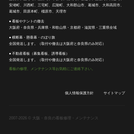
安堵町、川西町、三宅町、広陵町、大和郡山市、葛城市、大和高田市、
葛城市、田原本町、橿原市、天理市
● 看板やテントの撤去
大阪府・奈良県・兵庫県・和歌山県・京都府・滋賀県・三重県全域
● 横断幕・懸垂幕・のぼり旗
全国発送します。（取付や撤去は大阪府と奈良県のみ対応）
● 不動産看板（募集看板、誘導看板）
全国発送します。（取付や撤去は大阪府と奈良県のみ対応）
看板の修理、メンテナンス等お気軽にご連絡下さい。
個人情報保護方針
サイトマップ
2007-2026 © 大阪・奈良の看板修理・メンテナンス