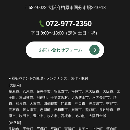
〒582-0022 大阪府柏原市国分市場2-10-18
072-977-2350
平日 9:00〜18:00（定休 土日・祝）
お問い合わせフォーム
● 看板やテントの修理・メンテナンス、製作・取付
[大阪府]
柏原市、八尾市、藤井寺市、羽曳野市、松原市、東大阪市、大阪市、太
子町、富田林市、河南町、千早赤阪村、大阪狭山市、河内長野市、堺
市、和泉市、大東市、四條畷市、門真市、守口市、寝屋川市、交野市、
高石市、泉大津市、忠岡町、岸和田市、貝塚市、熊取町、泉佐野市、摂
津市、吹田市、豊中市、枚方市、高槻市、その他 大阪府全域
[奈良県]
生駒市、王寺町、三郷町、平群町、斑鳩町、香芝市、上牧町、河合町、