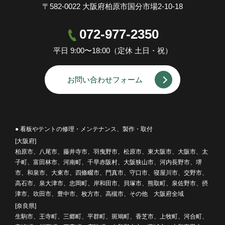
〒582-0022 大阪府柏原市国分市場2-10-18
072-977-2350
平日 9:00〜18:00（定休 土日・祝）
お問い合わせフォーム
● 看板やテントの修理・メンテナンス、製作・取付
[大阪府]
柏原市、八尾市、藤井寺市、羽曳野市、松原市、東大阪市、大阪市、太
子町、富田林市、河南町、千早赤阪村、大阪狭山市、河内長野市、堺
市、和泉市、大東市、四條畷市、門真市、守口市、寝屋川市、交野市、
高石市、泉大津市、忠岡町、岸和田市、貝塚市、熊取町、泉佐野市、摂
津市、吹田市、豊中市、枚方市、高槻市、その他 大阪府全域
[奈良県]
生駒市、王寺町、三郷町、平群町、斑鳩町、香芝市、上牧町、河合町、