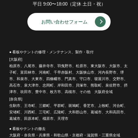
平日 9:00〜18:00（定休 土日・祝）
お問い合わせフォーム
● 看板やテントの修理・メンテナンス、製作・取付
[大阪府]
柏原市、八尾市、藤井寺市、羽曳野市、松原市、東大阪市、大阪市、太
子町、富田林市、河南町、千早赤阪村、大阪狭山市、河内長野市、堺
市、和泉市、大東市、四條畷市、門真市、守口市、寝屋川市、交野市、
高石市、泉大津市、忠岡町、岸和田市、貝塚市、熊取町、泉佐野市、摂
津市、吹田市、豊中市、枚方市、高槻市、その他 大阪府全域
[奈良県]
生駒市、王寺町、三郷町、平群町、斑鳩町、香芝市、上牧町、河合町、
安堵町、川西町、三宅町、広陵町、大和郡山市、葛城市、大和高田市、
葛城市、田原本町、橿原市、天理市
● 看板やテントの撤去
大阪府・奈良県・兵庫県・和歌山県・京都府・滋賀県・三重県全域